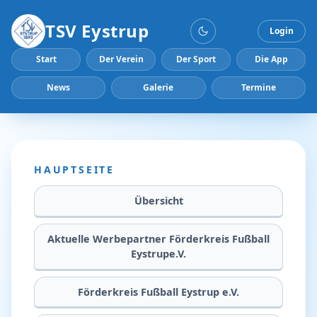
TSV Eystrup
Login
Start
Der Verein
Der Sport
Die App
News
Galerie
Termine
HAUPTSEITE
Übersicht
Aktuelle Werbepartner Förderkreis Fußball
Eystrupe.V.
Förderkreis Fußball Eystrup e.V.