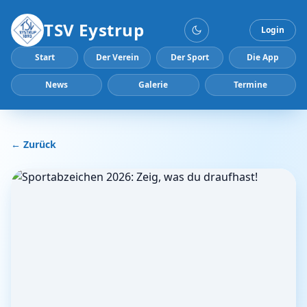
TSV Eystrup
Login
Start
Der Verein
Der Sport
Die App
News
Galerie
Termine
← Zurück